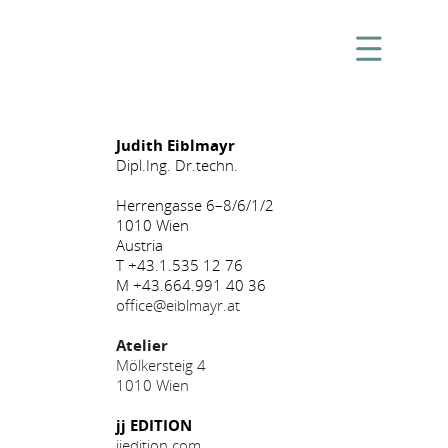
Judith Eiblmayr
Dipl.Ing. Dr.techn.
Herrengasse 6–8/6/1/2
1010 Wien
Austria
T +43.1.535 12 76
M +43.664.991 40 36
office@eiblmayr.at
Atelier
Mölkersteig 4
1010 Wien
jj EDITION
jjedition.com