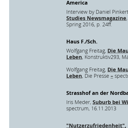
America
Interview by Daniel Pinker
Studies Newsmagazine
Spring 2016, p. 24ff.
Haus F./Sch.
Wolfgang Freitag,
Die Mau
Leben
, Konstruktiv293, M
Wolfgang Freitag,
Die Mau
Leben
, Die Presse
–
spect
Strasshof an der Nordb
Iris Meder,
Suburb bei W
spectrum, 16.11.2013
"Nutzerzufriedenheit"
,