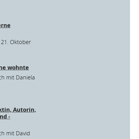
erne
, 21. Oktober
one wohnte
ch mit Daniela
tin, Autorin,
nd -
ch mit David