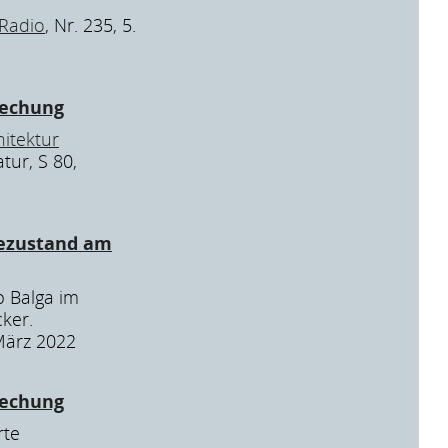
 Radio
, Nr. 235, 5.
rechung
hitektur
atur, S 80,
ezustand am
p Balga im
ker.
 März 2022
rechung
rte