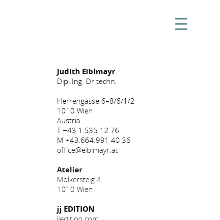
Judith Eiblmayr
Dipl.Ing. Dr.techn.
Herrengasse 6–8/6/1/2
1010 Wien
Austria
T +43.1.535 12 76
M +43.664.991 40 36
office@eiblmayr.at
Atelier
Mölkersteig 4
1010 Wien
jj EDITION
jjedition.com