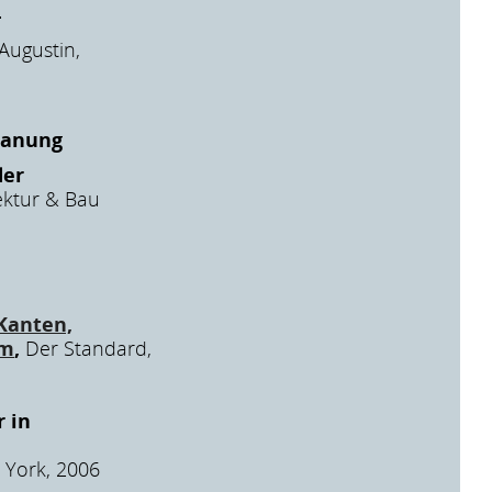
4
Augustin,
lanung
der
tektur & Bau
Kanten,
um
,
Der Standard,
r in
 York, 2006