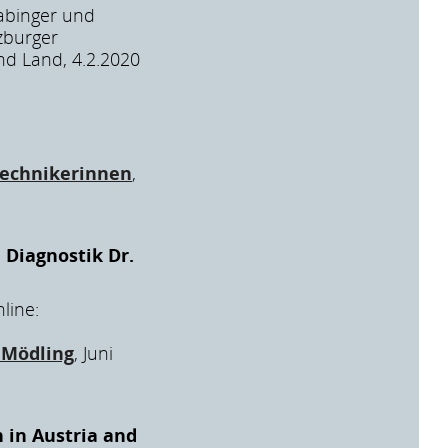
Pabinger und
zburger
nd Land, 4.2.2020
ltechnikerinnen
,
 Diagnostik Dr.
line:
 Mödling
, Juni
 in Austria and