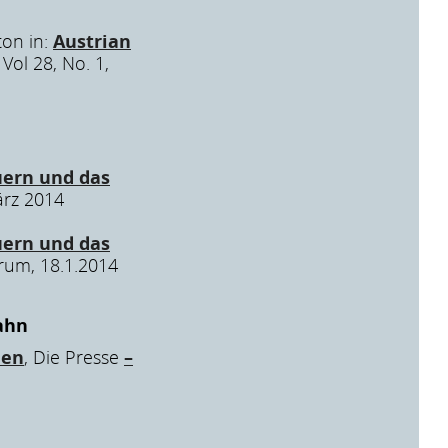
ton in:
Austrian
, Vol 28, No. 1,
ern und das
ärz 2014
ern und das
rum, 18.1.2014
ahn
ien
, Die Presse
–