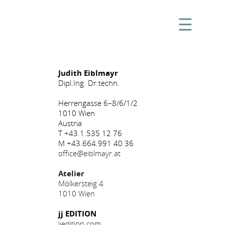
Judith Eiblmayr
Dipl.Ing. Dr.techn.
Herrengasse 6–8/6/1/2
1010 Wien
Austria
T +43.1.535 12 76
M +43.664.991 40 36
office@eiblmayr.at
Atelier
Mölkersteig 4
1010 Wien
jj EDITION
jjedition.com