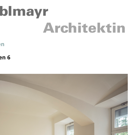
en
en 6