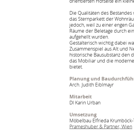
orientierten Hofseite ein klein
Die Qualitäten des Bestande
das Sternparkett der Wohnräu
jedoch, weil zu einer engen G
Räume der Beletage durch ein
aufgehellt wurden.
Gestalterisch wichtig dabei wa
Zusammenspiel aus Alt und Ne
historische Bausubstanz den
das Mobiliar und die modern
bietet.
Planung und Baudurchfüh
Arch. Judith Eiblmayr
Mitarbeit
DI Karin Urban
Umsetzung
Möbelbau Elfrieda Krumböck-T
Prameshuber & Partner, Wien