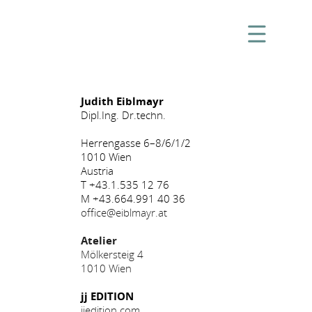
Judith Eiblmayr
Dipl.Ing. Dr.techn.
Herrengasse 6–8/6/1/2
1010 Wien
Austria
T +43.1.535 12 76
M +43.664.991 40 36
office@eiblmayr.at
Atelier
Mölkersteig 4
1010 Wien
jj EDITION
jjedition.com