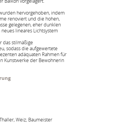
er Balkon vorgelagert.
s wurden hervorgehoben, indem
me renoviert und die hohen,
asse gelegenen, eher dunklen
 neues lineares Lichtsystem
r das stilmäßige
u, sodass die aufgewertete
 dezenten adäquaten Rahmen für
en Kunstwerke der Bewohnerin
rung
haller, Weiz; Baumeister