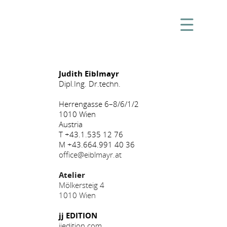
Judith Eiblmayr
Dipl.Ing. Dr.techn.
Herrengasse 6–8/6/1/2
1010 Wien
Austria
T +43.1.535 12 76
M +43.664.991 40 36
office@eiblmayr.at
Atelier
Mölkersteig 4
1010 Wien
jj EDITION
jjedition.com